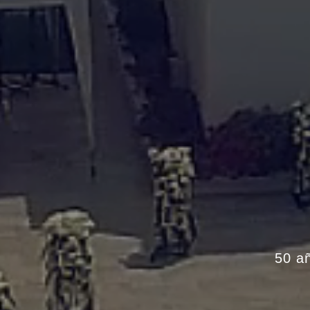
50 añ